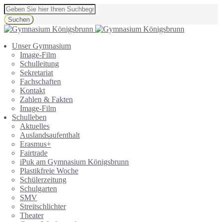
Suchen
Unser Gymnasium
Image-Film
Schulleitung
Sekretariat
Fachschaften
Kontakt
Zahlen & Fakten
Image-Film
Schulleben
Aktuelles
Auslandsaufenthalt
Erasmus+
Fairtrade
iPuk am Gymnasium Königsbrunn
Plastikfreie Woche
Schülerzeitung
Schulgarten
SMV
Streitschlichter
Theater