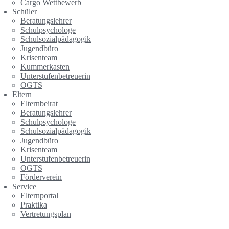
Cargo Wettbewerb
Schüler
Beratungslehrer
Schulpsychologe
Schulsozialpädagogik
Jugendbüro
Krisenteam
Kummerkasten
Unterstufenbetreuerin
OGTS
Eltern
Elternbeirat
Beratungslehrer
Schulpsychologe
Schulsozialpädagogik
Jugendbüro
Krisenteam
Unterstufenbetreuerin
OGTS
Förderverein
Service
Elternportal
Praktika
Vertretungsplan