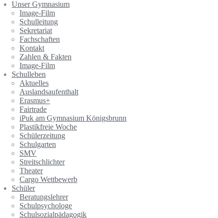
Unser Gymnasium
Image-Film
Schulleitung
Sekretariat
Fachschaften
Kontakt
Zahlen & Fakten
Image-Film
Schulleben
Aktuelles
Auslandsaufenthalt
Erasmus+
Fairtrade
iPuk am Gymnasium Königsbrunn
Plastikfreie Woche
Schülerzeitung
Schulgarten
SMV
Streitschlichter
Theater
Cargo Wettbewerb
Schüler
Beratungslehrer
Schulpsychologe
Schulsozialpädagogik