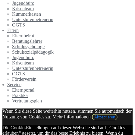
Jugendbüro
Krisenteam
Kummerkasten
Unterstufenbetreuerin
OGTS
Eltern
Elternbeirat
Beratungslehrer
Schulpsychologe
Schulsozialpädagogik
Jugendbüro
Krisenteam
Unterstufenbetreuerin
OGTS
Förderverein
Service
Elternportal
Praktika
Vertretungsplan
Wenn Sie diese Seite weiterhin nutzen, stimmen Sie automatisch der
Nutzung von Cookies zu.
Mehr Informationen
Akzeptieren
Die Cookie-Einstellungen auf dieser Webseite sind auf „Cookies
erlauben“ gesetzt, um dir das beste Erlebnis zu bieten. Wenn du