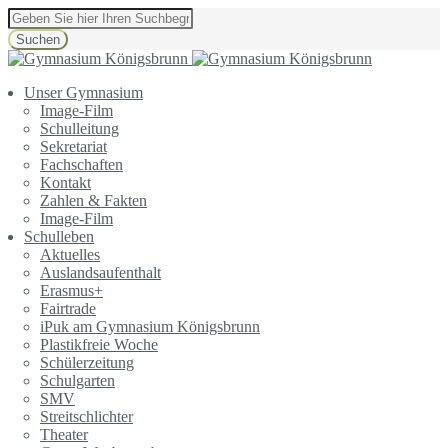
Suchen
Unser Gymnasium
Image-Film
Schulleitung
Sekretariat
Fachschaften
Kontakt
Zahlen & Fakten
Image-Film
Schulleben
Aktuelles
Auslandsaufenthalt
Erasmus+
Fairtrade
iPuk am Gymnasium Königsbrunn
Plastikfreie Woche
Schülerzeitung
Schulgarten
SMV
Streitschlichter
Theater