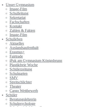
Unser Gymnasium
Image-Film
Schulleitung
Sekretariat
Fachschaften
Kontakt
Zahlen & Fakten
Image-Film
Schulleben
Aktuelles
Auslandsaufenthalt
Erasmus+
Fairtrade
iPuk am Gymnasium Königsbrunn
Plastikfreie Woche
Schülerzeitung
Schulgarten
SMV
Streitschlichter
Theater
Cargo Wettbewerb
Schüler
Beratungslehrerin
Schulpsychologe