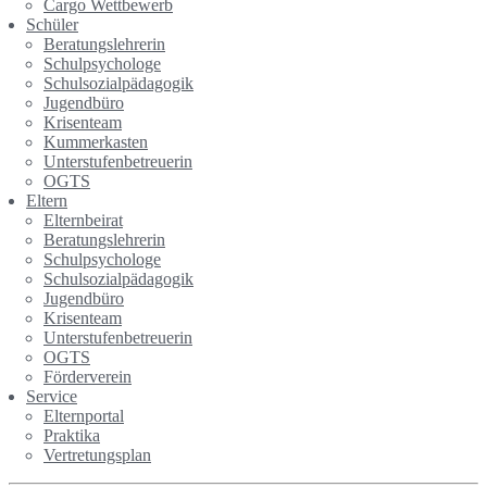
Cargo Wettbewerb
Schüler
Beratungslehrerin
Schulpsychologe
Schulsozialpädagogik
Jugendbüro
Krisenteam
Kummerkasten
Unterstufenbetreuerin
OGTS
Eltern
Elternbeirat
Beratungslehrerin
Schulpsychologe
Schulsozialpädagogik
Jugendbüro
Krisenteam
Unterstufenbetreuerin
OGTS
Förderverein
Service
Elternportal
Praktika
Vertretungsplan