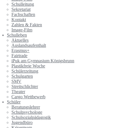
Schulleitung
Sekretariat
Fachschaften
Kontakt
Zahlen & Fakten
Image-Film
Schulleben
Aktuelles
Auslandsaufenthalt
Erasmus+
Fairtrade
iPuk am Gymnasium Königsbrunn
Plastikfreie Woche
Schülerzeitung
Schulgarten
SMV
Streitschlichter
Theater
Cargo Wettbewerb
Schüler
Beratungslehrer
Schulpsychologe
Schulsozialpädagogik
Jugendbüro
Krisenteam