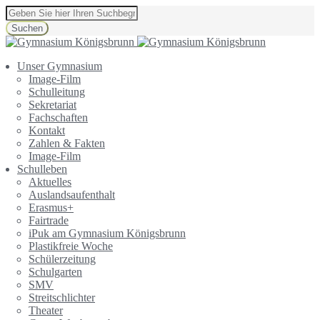
Suchen
Unser Gymnasium
Image-Film
Schulleitung
Sekretariat
Fachschaften
Kontakt
Zahlen & Fakten
Image-Film
Schulleben
Aktuelles
Auslandsaufenthalt
Erasmus+
Fairtrade
iPuk am Gymnasium Königsbrunn
Plastikfreie Woche
Schülerzeitung
Schulgarten
SMV
Streitschlichter
Theater