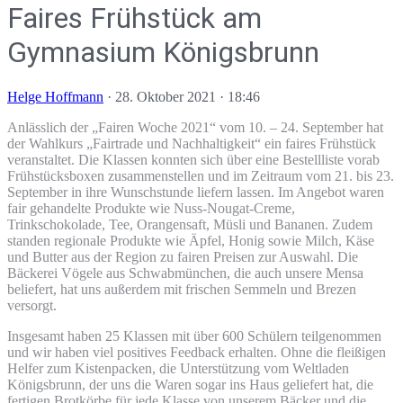
Faires Frühstück am
Gymnasium Königsbrunn
Helge Hoffmann
·
28. Oktober 2021 · 18:46
Anlässlich der „Fairen Woche 2021“ vom 10. – 24. September hat
der Wahlkurs „Fairtrade und Nachhaltigkeit“ ein faires Frühstück
veranstaltet. Die Klassen konnten sich über eine Bestellliste vorab
Frühstücksboxen zusammenstellen und im Zeitraum vom 21. bis 23.
September in ihre Wunschstunde liefern lassen. Im Angebot waren
fair gehandelte Produkte wie Nuss-Nougat-Creme,
Trinkschokolade, Tee, Orangensaft, Müsli und Bananen. Zudem
standen regionale Produkte wie Äpfel, Honig sowie Milch, Käse
und Butter aus der Region zu fairen Preisen zur Auswahl. Die
Bäckerei Vögele aus Schwabmünchen, die auch unsere Mensa
beliefert, hat uns außerdem mit frischen Semmeln und Brezen
versorgt.
Insgesamt haben 25 Klassen mit über 600 Schülern teilgenommen
und wir haben viel positives Feedback erhalten. Ohne die fleißigen
Helfer zum Kistenpacken, die Unterstützung vom Weltladen
Königsbrunn, der uns die Waren sogar ins Haus geliefert hat, die
fertigen Brotkörbe für jede Klasse von unserem Bäcker und die