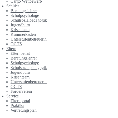
Cargo Wettbewerb
Schüler
Beratungslehrer
Schulpsychologe
Schulsozialpädagogik
Jugendbüro
Krisenteam
Kummerkasten
Unterstufenbetreuerin
OGTS
Eltern
Elternbeirat
Beratungslehrer
Schulpsychologe
Schulsozialpädagogik
Jugendbüro
Krisenteam
Unterstufenbetreuerin
OGTS
Förderverein
Service
Elternportal
Praktika
Vertretungsplan