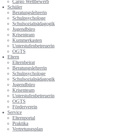
Cargo Wettbewerb
Schüler
Beratungslehrerin
Schulpsychologe
Schulsozialpädagogik
Jugendbüro
Krisenteam
Kummerkasten
Unterstufenbetreuerin
OGTS
Eltern
Elternbeirat
Beratungslehrerin
Schulpsychologe
Schulsozialpädagogik
Jugendbüro
Krisenteam
Unterstufenbetreuerin
OGTS
Förderverein
Service
Elternportal
Praktika
Vertretungsplan