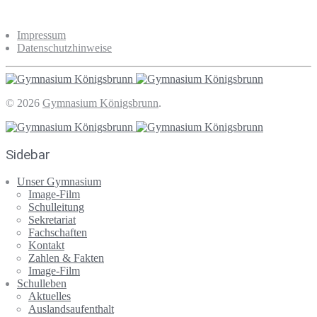
Impressum
Datenschutzhinweise
© 2026
Gymnasium Königsbrunn
.
Sidebar
Unser Gymnasium
Image-Film
Schulleitung
Sekretariat
Fachschaften
Kontakt
Zahlen & Fakten
Image-Film
Schulleben
Aktuelles
Auslandsaufenthalt