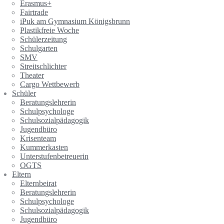
Erasmus+
Fairtrade
iPuk am Gymnasium Königsbrunn
Plastikfreie Woche
Schülerzeitung
Schulgarten
SMV
Streitschlichter
Theater
Cargo Wettbewerb
Schüler
Beratungslehrerin
Schulpsychologe
Schulsozialpädagogik
Jugendbüro
Krisenteam
Kummerkasten
Unterstufenbetreuerin
OGTS
Eltern
Elternbeirat
Beratungslehrerin
Schulpsychologe
Schulsozialpädagogik
Jugendbüro