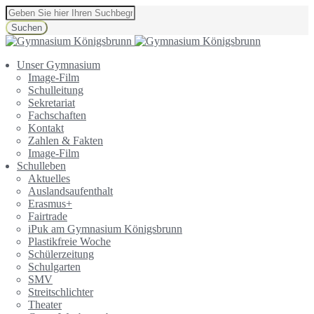
Suchen
Unser Gymnasium
Image-Film
Schulleitung
Sekretariat
Fachschaften
Kontakt
Zahlen & Fakten
Image-Film
Schulleben
Aktuelles
Auslandsaufenthalt
Erasmus+
Fairtrade
iPuk am Gymnasium Königsbrunn
Plastikfreie Woche
Schülerzeitung
Schulgarten
SMV
Streitschlichter
Theater