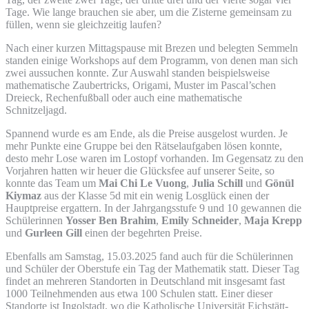
Tage. Wie lange brauchen sie aber, um die Zisterne gemeinsam zu
füllen, wenn sie gleichzeitig laufen?
Nach einer kurzen Mittagspause mit Brezen und belegten Semmeln
standen einige Workshops auf dem Programm, von denen man sich
zwei aussuchen konnte. Zur Auswahl standen beispielsweise
mathematische Zaubertricks, Origami, Muster im Pascal’schen
Dreieck, Rechenfußball oder auch eine mathematische
Schnitzeljagd.
Spannend wurde es am Ende, als die Preise ausgelost wurden. Je
mehr Punkte eine Gruppe bei den Rätselaufgaben lösen konnte,
desto mehr Lose waren im Lostopf vorhanden. Im Gegensatz zu den
Vorjahren hatten wir heuer die Glücksfee auf unserer Seite, so
konnte das Team um
Mai Chi Le Vuong
,
Julia Schill
und
Gönül
Kiymaz
aus der Klasse 5d mit ein wenig Losglück einen der
Hauptpreise ergattern. In der Jahrgangsstufe 9 und 10 gewannen die
Schülerinnen
Yosser Ben Brahim
,
Emily Schneider
,
Maja Krepp
und
Gurleen Gill
einen der begehrten Preise.
Ebenfalls am Samstag, 15.03.2025 fand auch für die Schülerinnen
und Schüler der Oberstufe ein Tag der Mathematik statt. Dieser Tag
findet an mehreren Standorten in Deutschland mit insgesamt fast
1000 Teilnehmenden aus etwa 100 Schulen statt. Einer dieser
Standorte ist Ingolstadt, wo die Katholische Universität Eichstätt-