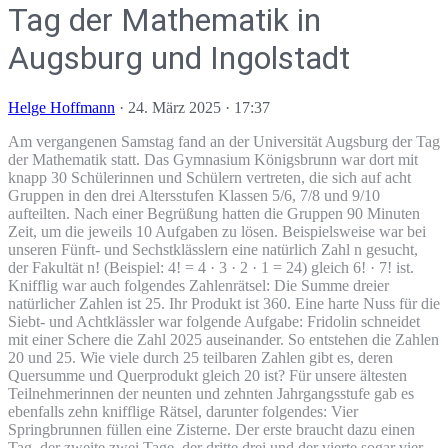
Tag der Mathematik in
Augsburg und Ingolstadt
Helge Hoffmann
·
24. März 2025 · 17:37
Am vergangenen Samstag fand an der Universität Augsburg der Tag
der Mathematik statt. Das Gymnasium Königsbrunn war dort mit
knapp 30 Schülerinnen und Schülern vertreten, die sich auf acht
Gruppen in den drei Altersstufen Klassen 5/6, 7/8 und 9/10
aufteilten. Nach einer Begrüßung hatten die Gruppen 90 Minuten
Zeit, um die jeweils 10 Aufgaben zu lösen. Beispielsweise war bei
unseren Fünft- und Sechstklässlern eine natürlich Zahl n gesucht,
der Fakultät n! (Beispiel: 4! = 4 · 3 · 2 · 1 = 24) gleich 6! · 7! ist.
Knifflig war auch folgendes Zahlenrätsel: Die Summe dreier
natürlicher Zahlen ist 25. Ihr Produkt ist 360. Eine harte Nuss für die
Siebt- und Achtklässler war folgende Aufgabe: Fridolin schneidet
mit einer Schere die Zahl 2025 auseinander. So entstehen die Zahlen
20 und 25. Wie viele durch 25 teilbaren Zahlen gibt es, deren
Quersumme und Querprodukt gleich 20 ist? Für unsere ältesten
Teilnehmerinnen der neunten und zehnten Jahrgangsstufe gab es
ebenfalls zehn knifflige Rätsel, darunter folgendes: Vier
Springbrunnen füllen eine Zisterne. Der erste braucht dazu einen
Tag, der zweite zwei Tage, der dritte drei und der vierte sogar vier