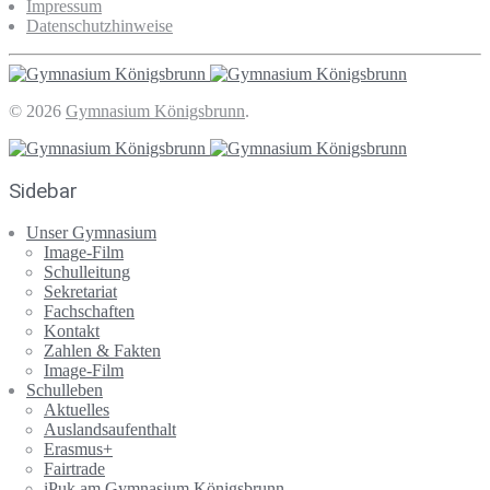
Impressum
Datenschutzhinweise
© 2026
Gymnasium Königsbrunn
.
Sidebar
Unser Gymnasium
Image-Film
Schulleitung
Sekretariat
Fachschaften
Kontakt
Zahlen & Fakten
Image-Film
Schulleben
Aktuelles
Auslandsaufenthalt
Erasmus+
Fairtrade
iPuk am Gymnasium Königsbrunn