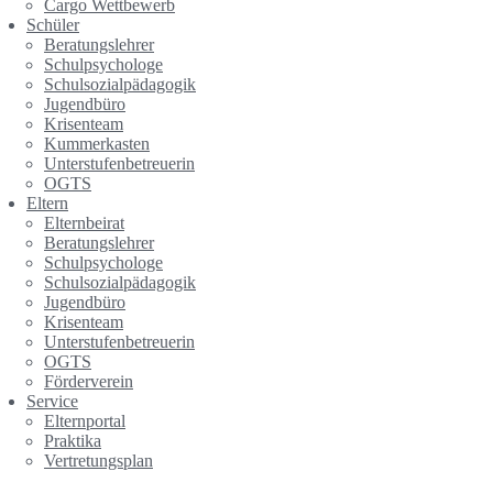
Cargo Wettbewerb
Schüler
Beratungslehrer
Schulpsychologe
Schulsozialpädagogik
Jugendbüro
Krisenteam
Kummerkasten
Unterstufenbetreuerin
OGTS
Eltern
Elternbeirat
Beratungslehrer
Schulpsychologe
Schulsozialpädagogik
Jugendbüro
Krisenteam
Unterstufenbetreuerin
OGTS
Förderverein
Service
Elternportal
Praktika
Vertretungsplan