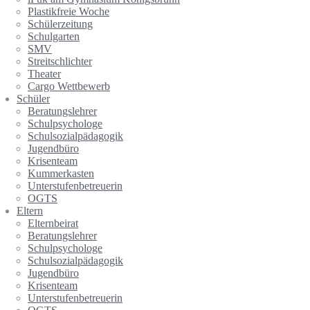
Plastikfreie Woche
Schülerzeitung
Schulgarten
SMV
Streitschlichter
Theater
Cargo Wettbewerb
Schüler
Beratungslehrer
Schulpsychologe
Schulsozialpädagogik
Jugendbüro
Krisenteam
Kummerkasten
Unterstufenbetreuerin
OGTS
Eltern
Elternbeirat
Beratungslehrer
Schulpsychologe
Schulsozialpädagogik
Jugendbüro
Krisenteam
Unterstufenbetreuerin