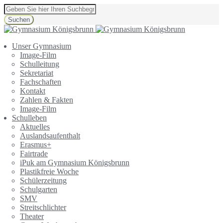
Suchen
Unser Gymnasium
Image-Film
Schulleitung
Sekretariat
Fachschaften
Kontakt
Zahlen & Fakten
Image-Film
Schulleben
Aktuelles
Auslandsaufenthalt
Erasmus+
Fairtrade
iPuk am Gymnasium Königsbrunn
Plastikfreie Woche
Schülerzeitung
Schulgarten
SMV
Streitschlichter
Theater