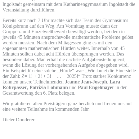
Ingolstadt gemeinsam mit dem Katharinengymnasium Ingolstadt die
Veranstaltung durchführen.
Bereits kurz nach 7 Uhr machte sich das Team des Gymnasiums
Königsbrunn auf den Weg. Am Vormittag musste dann der
Gruppen- und Einzelwettbewerb bewältigt werden, bei dem in
jeweils 45 Minuten anspruchsvolle mathematische Probleme gelöst
werden mussten. Nach dem Mittagessen ging es mit den
sogenannten mathematischen Hürden weiter. Innerhalb von 45
Minuten sollten dabei acht Hürden übersprungen werden. Das
besondere dabei: Man erhält die nächste Aufgabenstellung erst,
wenn die Lösung der vorhergehenden Aufgabe abgegeben wird.
Ein Beispiel für eine solche „Hürde“ war: „Wie lautet die Einerstelle
der Zahl: Z= 1! + 2! + 3! + … + 2025!“ Trotz starker Konkurrenz
konnten unsere Teilnehmenden
Jeanne Jean-Joseph
,
Lara
Rohrpasser
,
Patrizia Lohmann
und
Paul Engelmayer
in der
Gesamtwertung den 6. Platz belegen.
Wir gratulieren allen Preisträgern ganz herzlich und freuen uns auf
eine weitere Teilnahme im kommenden Jahr.
Dieter Donderer