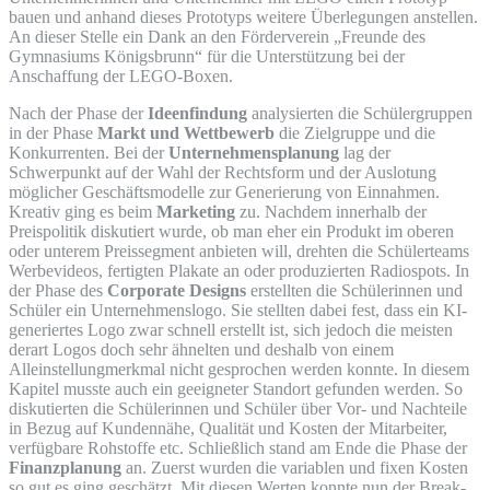
bauen und anhand dieses Prototyps weitere Überlegungen anstellen.
An dieser Stelle ein Dank an den Förderverein „Freunde des
Gymnasiums Königsbrunn“ für die Unterstützung bei der
Anschaffung der LEGO-Boxen.
Nach der Phase der
Ideenfindung
analysierten die Schülergruppen
in der Phase
Markt und Wettbewerb
die Zielgruppe und die
Konkurrenten. Bei der
Unternehmensplanung
lag der
Schwerpunkt auf der Wahl der Rechtsform und der Auslotung
möglicher Geschäftsmodelle zur Generierung von Einnahmen.
Kreativ ging es beim
Marketing
zu. Nachdem innerhalb der
Preispolitik diskutiert wurde, ob man eher ein Produkt im oberen
oder unterem Preissegment anbieten will, drehten die Schülerteams
Werbevideos, fertigten Plakate an oder produzierten Radiospots. In
der Phase des
Corporate Designs
erstellten die Schülerinnen und
Schüler ein Unternehmenslogo. Sie stellten dabei fest, dass ein KI-
generiertes Logo zwar schnell erstellt ist, sich jedoch die meisten
derart Logos doch sehr ähnelten und deshalb von einem
Alleinstellungmerkmal nicht gesprochen werden konnte. In diesem
Kapitel musste auch ein geeigneter Standort gefunden werden. So
diskutierten die Schülerinnen und Schüler über Vor- und Nachteile
in Bezug auf Kundennähe, Qualität und Kosten der Mitarbeiter,
verfügbare Rohstoffe etc. Schließlich stand am Ende die Phase der
Finanzplanung
an. Zuerst wurden die variablen und fixen Kosten
so gut es ging geschätzt. Mit diesen Werten konnte nun der Break-