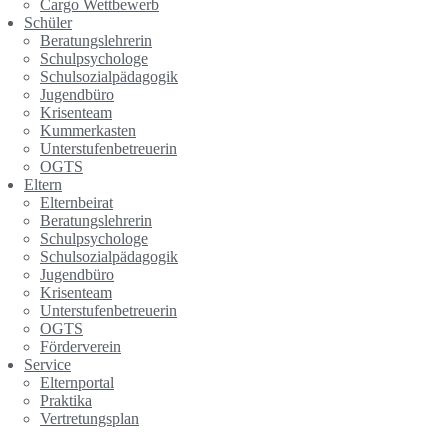
Cargo Wettbewerb
Schüler
Beratungslehrerin
Schulpsychologe
Schulsozialpädagogik
Jugendbüro
Krisenteam
Kummerkasten
Unterstufenbetreuerin
OGTS
Eltern
Elternbeirat
Beratungslehrerin
Schulpsychologe
Schulsozialpädagogik
Jugendbüro
Krisenteam
Unterstufenbetreuerin
OGTS
Förderverein
Service
Elternportal
Praktika
Vertretungsplan