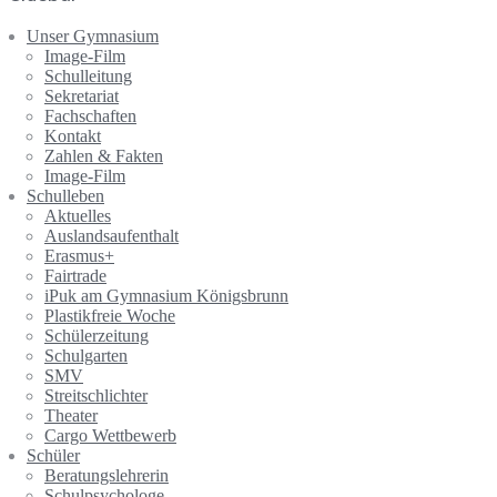
Unser Gymnasium
Image-Film
Schulleitung
Sekretariat
Fachschaften
Kontakt
Zahlen & Fakten
Image-Film
Schulleben
Aktuelles
Auslandsaufenthalt
Erasmus+
Fairtrade
iPuk am Gymnasium Königsbrunn
Plastikfreie Woche
Schülerzeitung
Schulgarten
SMV
Streitschlichter
Theater
Cargo Wettbewerb
Schüler
Beratungslehrerin
Schulpsychologe