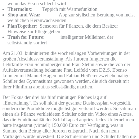
wenn das Essen schlecht wird
Thermolux
: Teppich mit Wärmefunktion
Shop and Wear
: App zur stylischen Beratung von meist
weiblichen Heranwachsenden
PlanTogether
: Sensoren für Pflanzen, die dem Besitzer
Hinweise zur Pflege geben
Trash for Future
: intelligenter Mülleimer, der
selbstständig sortiert
Am 21.03. kulminierten die wochenlangen Vorbereitungen in der
großen Abschlussveranstaltung. Als Juroren fungierten die
Lehrkräfte Frau Schmidberger und Frau Stettin sowie die von der
Auftaktveranstaltung bekannte Frau Leifeld vom DZ.S. Ebenso
konnten mit Manuel Hagen und Fabian Heißerer zwei ehemalige
Schüler des Gymnasiums gewonnen werden, die sich derzeit mit
ihrer Filmfirma about.us selbstständig machen.
Der Fokus der drei bis fünf-minütigen Pitches lag auf
„Entertaining“. Es soll nicht der gesamte Businessplan vorgestellt,
sondern die Produktidee möglichst gut verkauft werden. So sah man
einen als Pflanze verkleideten Schüler oder ein Video eines Arztes,
das die Funktionalität der Schlafkapsel anpries. Jedes Unternehmen
hatte insgesamt (virtuell) 150.000 Euro zur Verfügung, was in
Summe dem Betrag aller Juroren entsprach. Nach den neun
Vorträgen wurde investiert: Die Schülerinnen und Schüler hatten die