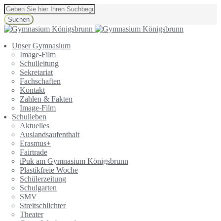
Suchen
Unser Gymnasium
Image-Film
Schulleitung
Sekretariat
Fachschaften
Kontakt
Zahlen & Fakten
Image-Film
Schulleben
Aktuelles
Auslandsaufenthalt
Erasmus+
Fairtrade
iPuk am Gymnasium Königsbrunn
Plastikfreie Woche
Schülerzeitung
Schulgarten
SMV
Streitschlichter
Theater