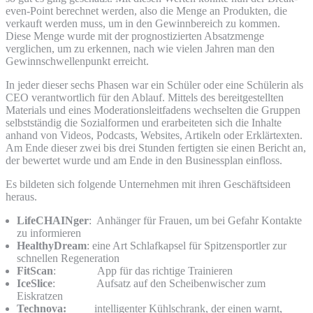
even-Point berechnet werden, also die Menge an Produkten, die
verkauft werden muss, um in den Gewinnbereich zu kommen.
Diese Menge wurde mit der prognostizierten Absatzmenge
verglichen, um zu erkennen, nach wie vielen Jahren man den
Gewinnschwellenpunkt erreicht.
In jeder dieser sechs Phasen war ein Schüler oder eine Schülerin als
CEO verantwortlich für den Ablauf. Mittels des bereitgestellten
Materials und eines Moderationsleitfadens wechselten die Gruppen
selbstständig die Sozialformen und erarbeiteten sich die Inhalte
anhand von Videos, Podcasts, Websites, Artikeln oder Erklärtexten.
Am Ende dieser zwei bis drei Stunden fertigten sie einen Bericht an,
der bewertet wurde und am Ende in den Businessplan einfloss.
Es bildeten sich folgende Unternehmen mit ihren Geschäftsideen
heraus.
LifeCHAINger
: Anhänger für Frauen, um bei Gefahr Kontakte
zu informieren
HealthyDream
: eine Art Schlafkapsel für Spitzensportler zur
schnellen Regeneration
FitScan
: App für das richtige Trainieren
IceSlice
: Aufsatz auf den Scheibenwischer zum
Eiskratzen
Technova:
intelligenter Kühlschrank, der einen warnt,