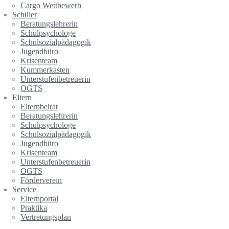
Cargo Wettbewerb
Schüler
Beratungslehrerin
Schulpsychologe
Schulsozialpädagogik
Jugendbüro
Krisenteam
Kummerkasten
Unterstufenbetreuerin
OGTS
Eltern
Elternbeirat
Beratungslehrerin
Schulpsychologe
Schulsozialpädagogik
Jugendbüro
Krisenteam
Unterstufenbetreuerin
OGTS
Förderverein
Service
Elternportal
Praktika
Vertretungsplan