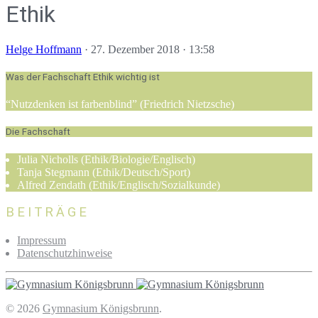
Ethik
Helge Hoffmann
·
27. Dezember 2018 · 13:58
Was der Fachschaft Ethik wichtig ist
“Nutzdenken ist farbenblind” (Friedrich Nietzsche)
Die Fachschaft
Julia Nicholls (Ethik/Biologie/Englisch)
Tanja Stegmann (Ethik/Deutsch/Sport)
Alfred Zendath (Ethik/Englisch/Sozialkunde)
BEITRÄGE
Impressum
Datenschutzhinweise
© 2026
Gymnasium Königsbrunn
.