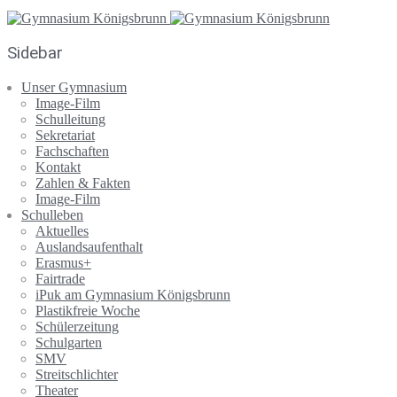
Sidebar
Unser Gymnasium
Image-Film
Schulleitung
Sekretariat
Fachschaften
Kontakt
Zahlen & Fakten
Image-Film
Schulleben
Aktuelles
Auslandsaufenthalt
Erasmus+
Fairtrade
iPuk am Gymnasium Königsbrunn
Plastikfreie Woche
Schülerzeitung
Schulgarten
SMV
Streitschlichter
Theater