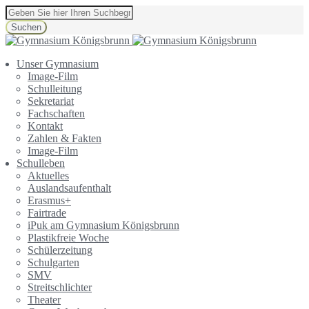
Suchen
Unser Gymnasium
Image-Film
Schulleitung
Sekretariat
Fachschaften
Kontakt
Zahlen & Fakten
Image-Film
Schulleben
Aktuelles
Auslandsaufenthalt
Erasmus+
Fairtrade
iPuk am Gymnasium Königsbrunn
Plastikfreie Woche
Schülerzeitung
Schulgarten
SMV
Streitschlichter
Theater