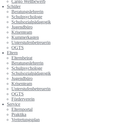
Cargo Wettbewerb
Schüler
Beratungslehrerin
Schulpsychologe
Schulsozialpädagogik
Jugendbüro
Krisenteam
Kummerkasten
Unterstufenbetreuerin
OGTS
Eltern
Elternbeirat
Beratungslehrerin
Schulpsychologe
Schulsozialpädagogik
Jugendbüro
Krisenteam
Unterstufenbetreuerin
OGTS
Förderverein
Service
Elternportal
Praktika
Vertretungsplan