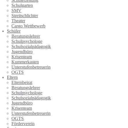
Schülerzeitung
Schulgarten
SMV
Streitschlichter
Theater
Cargo Wettbewerb
Schüler
Beratungslehrer
Schulpsychologe
Schulsozialpädagogik
Jugendbüro
Krisenteam
Kummerkasten
Unterstufenbetreuerin
OGTS
Eltern
Elternbeirat
Beratungslehrer
Schulpsychologe
Schulsozialpädagogik
Jugendbüro
Krisenteam
Unterstufenbetreuerin
OGTS
Förderverein