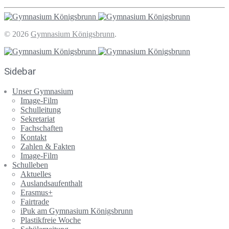
© 2026
Gymnasium Königsbrunn
.
Sidebar
Unser Gymnasium
Image-Film
Schulleitung
Sekretariat
Fachschaften
Kontakt
Zahlen & Fakten
Image-Film
Schulleben
Aktuelles
Auslandsaufenthalt
Erasmus+
Fairtrade
iPuk am Gymnasium Königsbrunn
Plastikfreie Woche