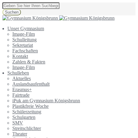
Suchen
Unser Gymnasium
Image-Film
Schulleitung
Sekretariat
Fachschaften
Kontakt
Zahlen & Fakten
Image-Film
Schulleben
Aktuelles
Auslandsaufenthalt
Erasmus+
Fairtrade
iPuk am Gymnasium Königsbrunn
Plastikfreie Woche
Schülerzeitung
Schulgarten
SMV
Streitschlichter
Theater