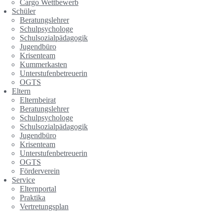
Cargo Wettbewerb
Schüler
Beratungslehrer
Schulpsychologe
Schulsozialpädagogik
Jugendbüro
Krisenteam
Kummerkasten
Unterstufenbetreuerin
OGTS
Eltern
Elternbeirat
Beratungslehrer
Schulpsychologe
Schulsozialpädagogik
Jugendbüro
Krisenteam
Unterstufenbetreuerin
OGTS
Förderverein
Service
Elternportal
Praktika
Vertretungsplan