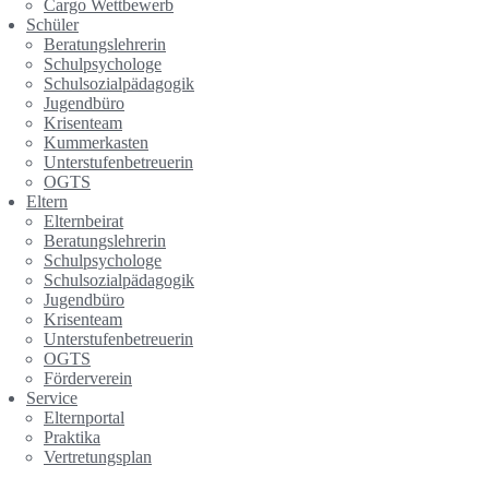
Cargo Wettbewerb
Schüler
Beratungslehrerin
Schulpsychologe
Schulsozialpädagogik
Jugendbüro
Krisenteam
Kummerkasten
Unterstufenbetreuerin
OGTS
Eltern
Elternbeirat
Beratungslehrerin
Schulpsychologe
Schulsozialpädagogik
Jugendbüro
Krisenteam
Unterstufenbetreuerin
OGTS
Förderverein
Service
Elternportal
Praktika
Vertretungsplan