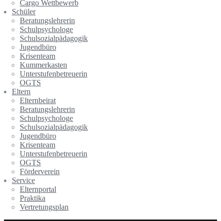
Cargo Wettbewerb
Schüler
Beratungslehrerin
Schulpsychologe
Schulsozialpädagogik
Jugendbüro
Krisenteam
Kummerkasten
Unterstufenbetreuerin
OGTS
Eltern
Elternbeirat
Beratungslehrerin
Schulpsychologe
Schulsozialpädagogik
Jugendbüro
Krisenteam
Unterstufenbetreuerin
OGTS
Förderverein
Service
Elternportal
Praktika
Vertretungsplan