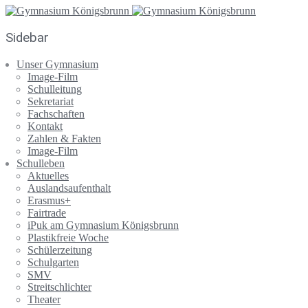
Sidebar
Unser Gymnasium
Image-Film
Schulleitung
Sekretariat
Fachschaften
Kontakt
Zahlen & Fakten
Image-Film
Schulleben
Aktuelles
Auslandsaufenthalt
Erasmus+
Fairtrade
iPuk am Gymnasium Königsbrunn
Plastikfreie Woche
Schülerzeitung
Schulgarten
SMV
Streitschlichter
Theater