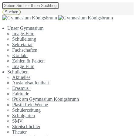
Suchen
Unser Gymnasium
Image-Film
Schulleitung
Sekretariat
Fachschaften
Kontakt
Zahlen & Fakten
Image-Film
Schulleben
Aktuelles
Auslandsaufenthalt
Erasmus+
Fairtrade
iPuk am Gymnasium Königsbrunn
Plastikfreie Woche
Schülerzeitung
Schulgarten
SMV
Streitschlichter
Theater