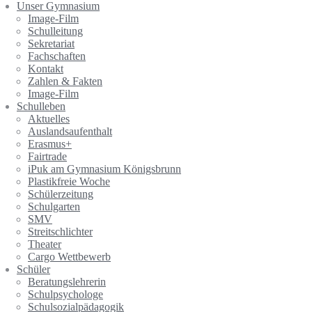
Unser Gymnasium
Image-Film
Schulleitung
Sekretariat
Fachschaften
Kontakt
Zahlen & Fakten
Image-Film
Schulleben
Aktuelles
Auslandsaufenthalt
Erasmus+
Fairtrade
iPuk am Gymnasium Königsbrunn
Plastikfreie Woche
Schülerzeitung
Schulgarten
SMV
Streitschlichter
Theater
Cargo Wettbewerb
Schüler
Beratungslehrerin
Schulpsychologe
Schulsozialpädagogik