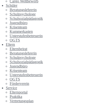
Cargo Wettbewerb
Schüler
Beratungslehrerin
Schulpsychologe
Schulsozialpädagogik
Jugendbüro
Krisenteam
Kummerkasten
Unterstufenbetreuerin
OGTS
Eltern
Elternbeirat
Beratungslehrerin
Schulpsychologe
Schulsozialpädagogik
Jugendbüro
Krisenteam
Unterstufenbetreuerin
OGTS
Förderverein
Service
Elternportal
Praktika
Vertretungsplan