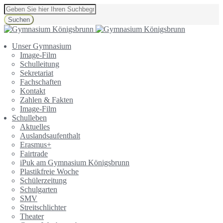
Suchen
Unser Gymnasium
Image-Film
Schulleitung
Sekretariat
Fachschaften
Kontakt
Zahlen & Fakten
Image-Film
Schulleben
Aktuelles
Auslandsaufenthalt
Erasmus+
Fairtrade
iPuk am Gymnasium Königsbrunn
Plastikfreie Woche
Schülerzeitung
Schulgarten
SMV
Streitschlichter
Theater