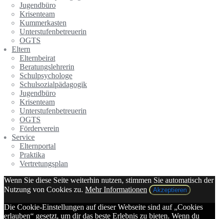
Jugendbüro
Krisenteam
Kummerkasten
Unterstufenbetreuerin
OGTS
Eltern
Elternbeirat
Beratungslehrerin
Schulpsychologe
Schulsozialpädagogik
Jugendbüro
Krisenteam
Unterstufenbetreuerin
OGTS
Förderverein
Service
Elternportal
Praktika
Vertretungsplan
Wenn Sie diese Seite weiterhin nutzen, stimmen Sie automatisch der
Nutzung von Cookies zu.
Mehr Informationen
Akzeptieren
Die Cookie-Einstellungen auf dieser Webseite sind auf „Cookies
erlauben“ gesetzt, um dir das beste Erlebnis zu bieten. Wenn du