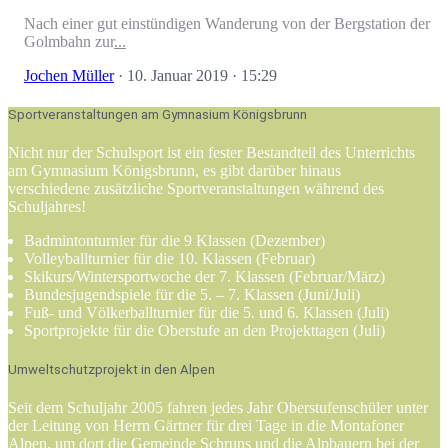
Nach einer gut einstündigen Wanderung von der Bergstation der
Golmbahn zur
...
Jochen Müller
·
10. Januar 2019
· 15:29
Sportveranstaltungen am Gymnasium Königsbrunn
Nicht nur der Schulsport ist ein fester Bestandteil des Unterrichts
am Gymnasium Königsbrunn, es gibt darüber hinaus
verschiedene zusätzliche Sportveranstaltungen während des
Schuljahres!
Badmintonturnier für die 9 Klassen (Dezember)
Volleyballturnier für die 10. Klassen (Februar)
Skikurs/Wintersportwoche der 7. Klassen (Februar/März)
Bundesjugendspiele für die 5. – 7. Klassen (Juni/Juli)
Fuß- und Völkerballturnier für die 5. und 6. Klassen (Juli)
Sportprojekte für die Oberstufe an den Projekttagen (Juli)
Umweltschutzprojekt in den Alpen
Seit dem Schuljahr 2005 fahren jedes Jahr Oberstufenschüler unter
der Leitung von Herrn Gärtner für drei Tage in die Montafoner
Alpen, um dort die Gemeinde Schruns und die Alpbauern bei der